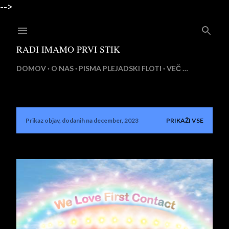
-->
Preskoči na glavno vsebino
RADI IMAMO PRVI STIK
DOMOV
O NAS
PISMA PLEJADSKI FLOTI
VEČ …
Prikaz objav, dodanih na december, 2023
PRIKAŽI VSE
O
b
j
a
v
e