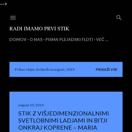
-->
Preskoči na glavno vsebino
RADI IMAMO PRVI STIK
DOMOV
O NAS
PISMA PLEJADSKI FLOTI
VEČ …
Prikaz objav, dodanih na avgust, 2019
PRIKAŽI VSE
O
b
j
a
avgust 29, 2019
STIK Z VIŠJEDIMENZIONALNIMI
v
SVETLOBNIMI LADJAMI IN BITJI
e
ONKRAJ KOPRENE – MARIA