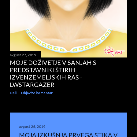
avgust 27, 2019
MOJE DOŽIVETJE V SANJAH S
PREDSTAVNIKI ŠTIRIH
IZVENZEMELJSKIH RAS -
LWSTARGAZER
Deli
Objavite komentar
avgust 26, 2019
MOJA IZKUŠNJA PRVEGA STIKA V