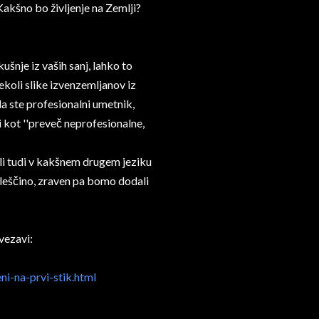
Kakšno bo življenje na Zemlji?
kušnje iz vaših sanj, lahko to
koli slike izvenzemljanov iz
da ste profesionalni umetnik,
li kot ''preveč neprofesionalne,
eli tudi v kakšnem drugem jeziku
ngleščino, zraven pa bomo dodali
ovezavi:
ni-na-prvi-stik.html