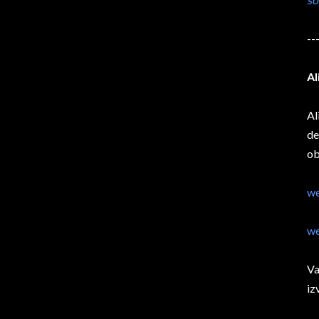
--
Al
Al
de
ob
we
we
Va
iz