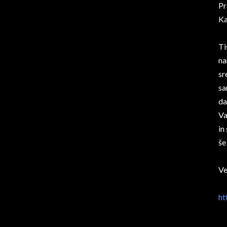
Pr
Ka
Ti
na
sr
sa
da
Va
in
še
Ve
ht