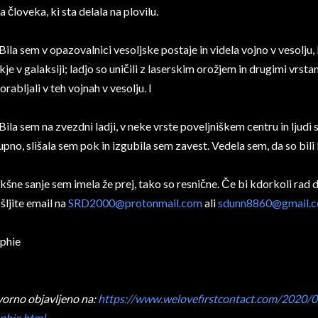
a človeka, ki sta delala na plovilu.
 Bila sem v opazovalnici vesoljske postaje in videla vojno v vesolju
kje v galaksiji; ladjo so uničili z laserskim orožjem in drugimi vrstami
orabljali v teh vojnah v vesolju. I
 Bila sem na zvezdni ladji, v neke vrste poveljniškem centru in ljudi so
upno, slišala sem pok in izgubila sem zavest. Vedela sem, da so bili
kšne sanje sem imela že prej, tako so resnične. Če bi kdorkoli rad 
šljite email na
SRD2000@protonmail.com
ali
sdunn8860@gmail.
phie
vorno objavljeno na:
https://www.welovefirstcontact.com/2020/0
phie.html