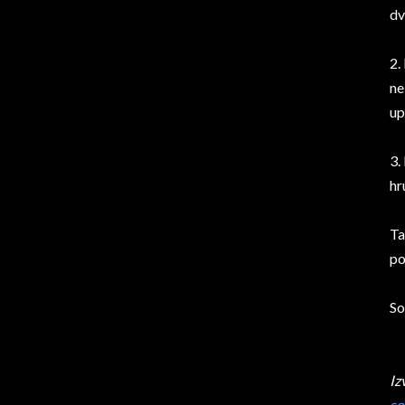
dv
2.
ne
up
3.
hr
Ta
po
So
Iz
so