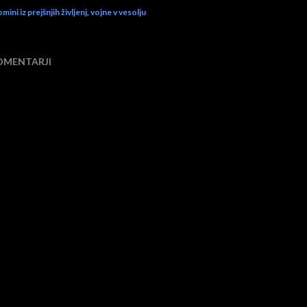
mini iz prejšnjih življenj
vojne v vesolju
OMENTARJI