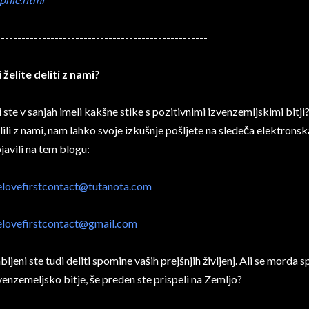
---------------------------------------------------
i želite deliti z nami?
i ste v sanjah imeli kakšne stike s pozitivnimi izvenzemljskimi bitji?
lili z nami, nam lahko svoje izkušnje pošljete na sledeča elektrons
javili na tem blogu:
lovefirstcontact@tutanota.com
lovefirstcontact@gmail.com
bljeni ste tudi deliti spomine vaših prejšnjih življenj. Ali se morda 
venzemeljsko bitje, še preden ste prispeli na Zemljo?