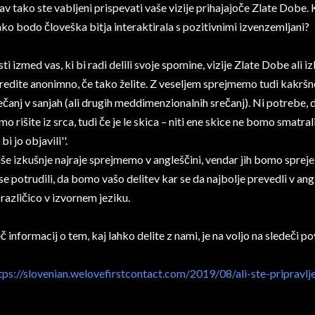
av tako ste vabljeni prispevati vaše vizije prihajajoče Zlate Dobe. 
ko bodo človeška bitja interaktirala s pozitivnimi izvenzemljani?
sti izmed vas, ki bi radi delili svoje spomine, vizije Zlate Dobe ali iz
redite anonimno, če tako želite. Z veseljem sprejmemo tudi kakršne
ečanj v sanjah (ali drugih meddimenzionalnih srečanj). Ni potrebe, 
mo rišite iz srca, tudi če je le skica – niti ene skice ne bomo smatra
 bi jo objavili''.
še izkušnje najraje sprejmemo v angleščini, vendar jih bomo sprej
 se potrudili, da bomo vašo delitev kar se da najbolje prevedli v a
 različico v izvornem jeziku.
č informacij o tem, kaj lahko delite z nami, je na voljo na sledeči p
tps://slovenian.welovefirstcontact.com/2019/08/ali-ste-pripravlje