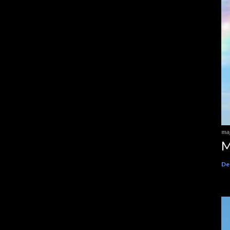
maj
M
Del