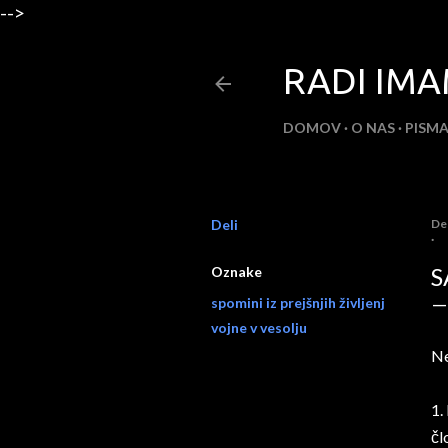
-->
RADI IMA
DOMOV
O NAS
PISMA
Deli
Del
S
Oznake
spomini iz prejšnjih življenj
vojne v vesolju
Ne
1.
čl