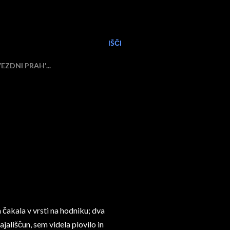
IŠČI
ZDNI PRAH'...
a čakala v vrsti na hodniku; dva
ajališčun, sem videla plovilo in