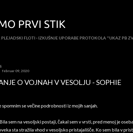
Preskoči na glavno vsebino
MO PRVI STIK
 PLEJADSKI FLOTI
IZKUŠNJE UPORABE PROTOKOLA ''UKAZ PB ZVE
i
februar 09, 2020
ANJE O VOJNAH V VESOLJU - SOPHIE
 spomnim se večine podrobnosti iz mojih sanjah.
 Bila sem na vesoljski postaji, čakal sem v vrsti, pred menoj je oseb
oveka sta stražila vhod v vesoljsko pristajališče. Ko sem bila v prist