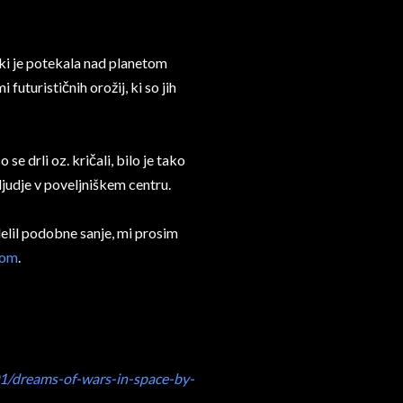
, ki je potekala nad planetom
 futurističnih orožij, ki so jih
 se drli oz. kričali, bilo je tako
 ljudje v poveljniškem centru.
delil podobne sanje, mi prosim
com
.
1/dreams-of-wars-in-space-by-