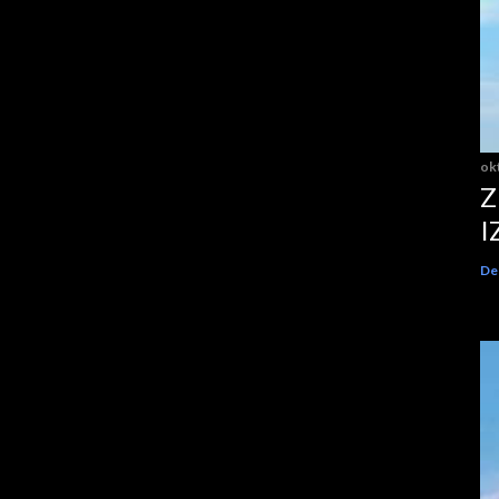
ok
Z
I
Del